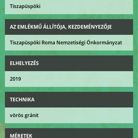
Tiszapüspöki
AZ EMLÉKMŰ ÁLLÍTÓJA, KEZDEMÉNYEZŐJE
Tiszapüspöki Roma Nemzetiségi Önkormányzat
ELHELYEZÉS
2019
TECHNIKA
vörös gránit
MÉRETEK