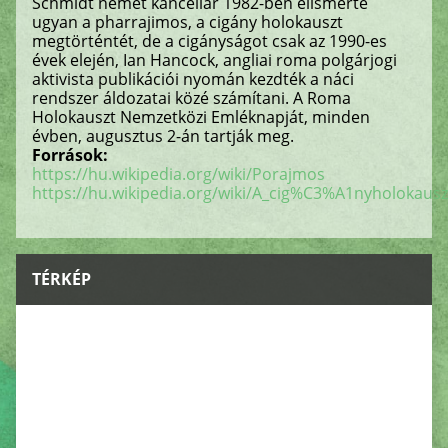
Schmidt német kancellár 1982-ben elismerte
ugyan a pharrajimos, a cigány holokauszt
megtörténtét, de a cigányságot csak az 1990-es
évek elején, Ian Hancock, angliai roma polgárjogi
aktivista publikációi nyomán kezdték a náci
rendszer áldozatai közé számítani. A Roma
Holokauszt Nemzetközi Emléknapját, minden
évben, augusztus 2-án tartják meg.
Források:
https://hu.wikipedia.org/wiki/Porajmos
https://hu.wikipedia.org/wiki/A_cig%C3%A1nyholokau
TÉRKÉP