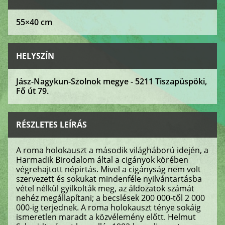
55×40 cm
HELYSZÍN
Jász-Nagykun-Szolnok megye - 5211 Tiszapüspöki,
Fő út 79.
RÉSZLETES LEÍRÁS
A roma holokauszt a második világháború idején, a
Harmadik Birodalom által a cigányok körében
végrehajtott népirtás. Mivel a cigányság nem volt
szervezett és sokukat mindenféle nyilvántartásba
vétel nélkül gyilkolták meg, az áldozatok számát
nehéz megállapítani; a becslések 200 000-től 2 000
000-ig terjednek. A roma holokauszt ténye sokáig
ismeretlen maradt a közvélemény előtt. Helmut