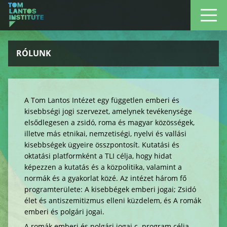
RÓLUNK
A Tom Lantos Intézet egy független emberi és
kisebbségi jogi szervezet, amelynek tevékenysége
elsődlegesen a zsidó, roma és magyar közösségek,
illetve más etnikai, nemzetiségi, nyelvi és vallási
kisebbségek ügyeire összpontosít. Kutatási és
oktatási platformként a TLI célja, hogy hidat
képezzen a kutatás és a közpolitika, valamint a
normák és a gyakorlat közé. Az intézet három fő
programterülete: A kisebbégek emberi jogai; Zsidó
élet és antiszemitizmus elleni küzdelem, és A romák
emberi és polgári jogai.
A romák emberi és polgári jogai c. program célja,