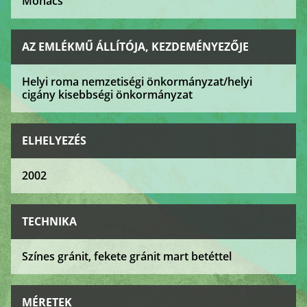
Mohács
AZ EMLÉKMŰ ÁLLÍTÓJA, KEZDEMÉNYEZŐJE
Helyi roma nemzetiségi önkormányzat/helyi
cigány kisebbségi önkormányzat
ELHELYEZÉS
2002
TECHNIKA
Színes gránit, fekete gránit mart betéttel
MÉRETEK