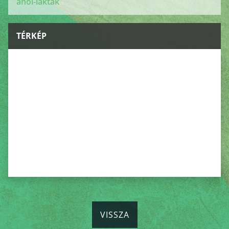
ahol-laktak
TÉRKÉP
VISSZA