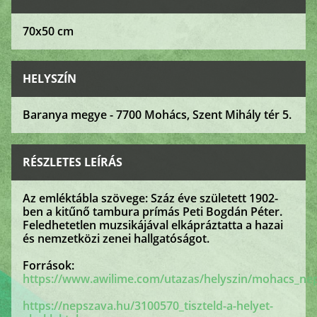
70x50 cm
HELYSZÍN
Baranya megye - 7700 Mohács, Szent Mihály tér 5.
RÉSZLETES LEÍRÁS
Az emléktábla szövege: Száz éve született 1902-
ben a kitűnő tambura prímás Peti Bogdán Péter.
Feledhetetlen muzsikájával elkápráztatta a hazai
és nemzetközi zenei hallgatóságot.
Források:
https://www.awilime.com/utazas/helyszin/mohacs_ne
https://nepszava.hu/3100570_tiszteld-a-helyet-