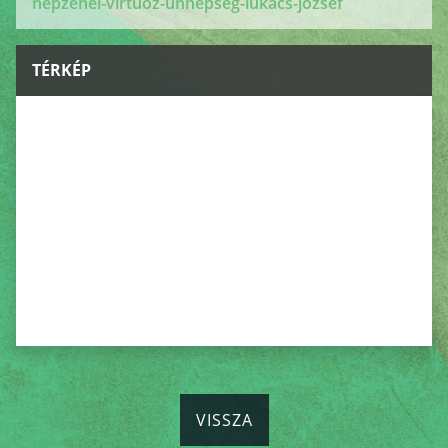
nepzenei-virtuoz-unnepseg-lukacs-jozsef
TÉRKÉP
VISSZA