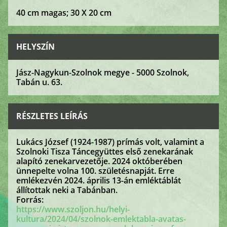
40 cm magas; 30 X 20 cm
HELYSZÍN
Jász-Nagykun-Szolnok megye - 5000 Szolnok,
Tabán u. 63.
RÉSZLETES LEÍRÁS
Lukács József (1924-1987) prímás volt, valamint a
Szolnoki Tisza Táncegyüttes első zenekarának
alapító zenekarvezetője. 2024 októberében
ünnepelte volna 100. születésnapját. Erre
emlékezvén 2024. április 13-án emléktáblát
állítottak neki a Tabánban.
Forrás:
https://www.szoljon.hu/helyi-
kultura/2024/04/szolnok-emlektabla-avatas-