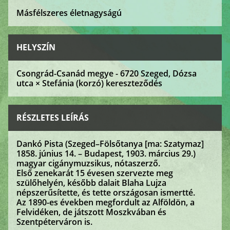
Másfélszeres életnagyságú
HELYSZÍN
Csongrád-Csanád megye - 6720 Szeged, Dózsa
utca × Stefánia (korzó) kereszteződés
RÉSZLETES LEÍRÁS
Dankó Pista (Szeged–Fölsőtanya [ma: Szatymaz]
1858. június 14. – Budapest, 1903. március 29.)
magyar cigánymuzsikus, nótaszerző.
Első zenekarát 15 évesen szervezte meg
szülőhelyén, később dalait Blaha Lujza
népszerűsítette, és tette országosan ismertté.
Az 1890-es években megfordult az Alföldön, a
Felvidéken, de játszott Moszkvában és
Szentpéterváron is.