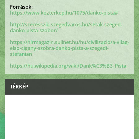
Források:
https://www.kozterkep.hu/1075/danko-pista#
http://szecesszio.szegedvaros.hu/setak-szeged-
danko-pista-szobor/
https://hirmagazin.sulinet.hu/hu/civilizacio/a-vilag-
elso-cigany-szobra-danko-pista-a-szegedi-
stefanian
https://hu.wikipedia.org/wiki/Dank%C3%B3_Pista
TÉRKÉP