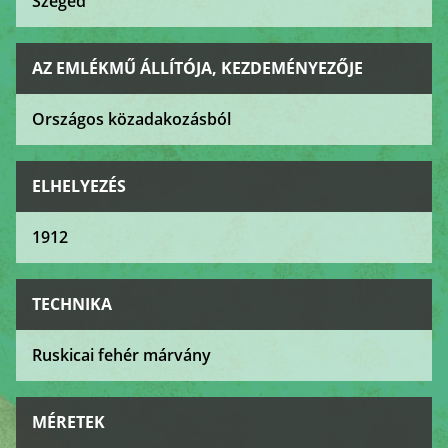
Szeged
AZ EMLÉKMŰ ÁLLÍTÓJA, KEZDEMÉNYEZŐJE
Országos közadakozásból
ELHELYEZÉS
1912
TECHNIKA
Ruskicai fehér márvány
MÉRETEK